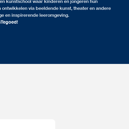
en kunstschool waar kinderen en jongeren hun
en ontwikkelen via beeldende kunst, theater en andere
lige en inspirerende leeromgeving.
nTegoed!