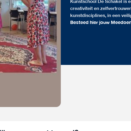
Kunstschool De Schakel is e
creativiteit en zelfvertrouw
kunstdisciplines, in een vei
Besteed hier jouw Meedoe