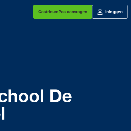
CastricumPas aanvragen
Inloggen
chool De
l