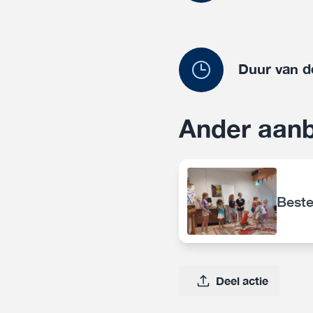
Duur van d
Ander aanb
Beste
Deel actie