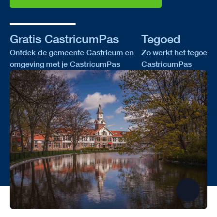
Gratis CastricumPas
Tegoed
Ontdek de gemeente Castricum en
Zo werkt het tegoed 
omgeving met je CastricumPas
CastricumPas