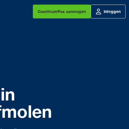
CastricumPas aanvragen
Inloggen
in
fmolen