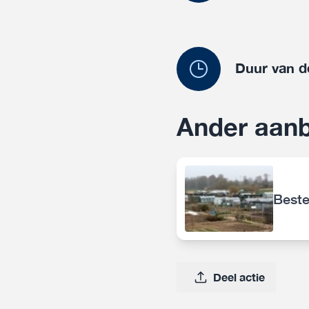
Duur van d
Ander aanb
Beste
Deel actie