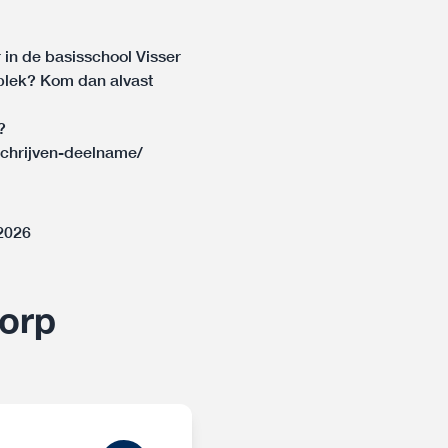
r in de basisschool Visser
n plek? Kom dan alvast
?
schrijven-deelname/
-2026
orp