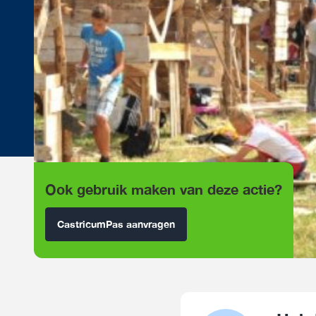
Ook gebruik maken van deze actie?
CastricumPas aanvragen