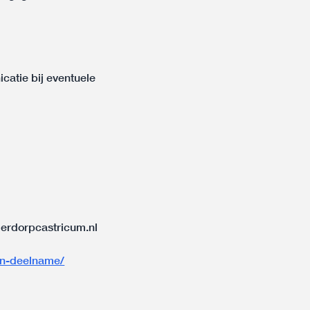
catie bij eventuele
rdorpcastricum.nl
en-deelname/