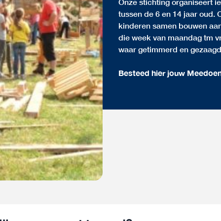
Onze stichting organiseert 
tussen de 6 en 14 jaar oud.
kinderen samen bouwen aan o
die week van maandag tm vri
waar getimmerd en gezaagd
Besteed hier jouw Meedoe