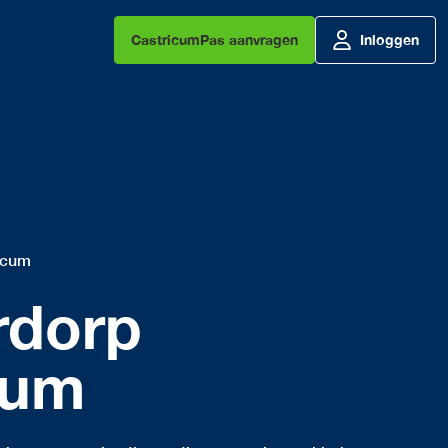
CastricumPas aanvragen
Inloggen
icum
rdorp
cum