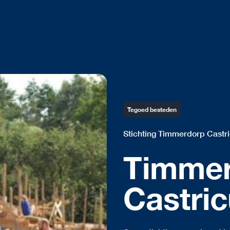
Tegoed besteden
Stichting Timmerdorp Castr
Timme
Castri