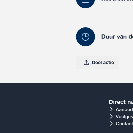
Duur van d
Deel actie
Direct n
Aanbod
Veelges
Contact