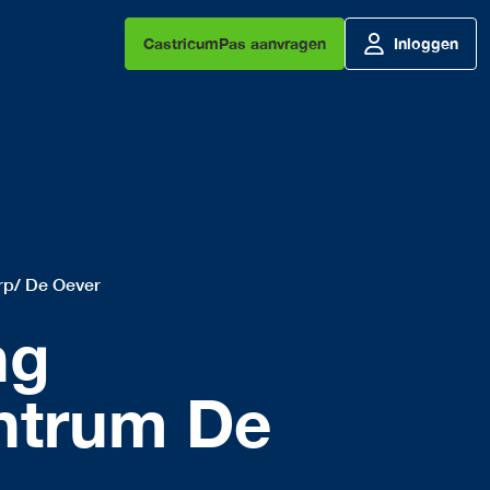
CastricumPas aanvragen
Inloggen
rp/ De Oever
ng
ntrum De