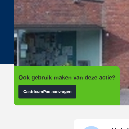
Ook gebruik maken van deze actie?
CastricumPas aanvragen