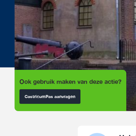
Ook gebruik maken van deze actie?
CastricumPas aanvragen