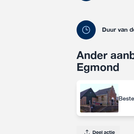
Duur van d
Ander aanb
Egmond
Beste
Deel actie