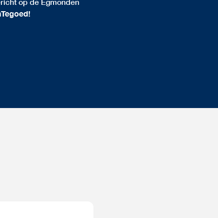
ericht op de Egmonden
nTegoed!