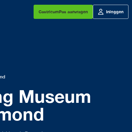
CastricumPas aanvragen
Inloggen
ond
ing Museum
gmond