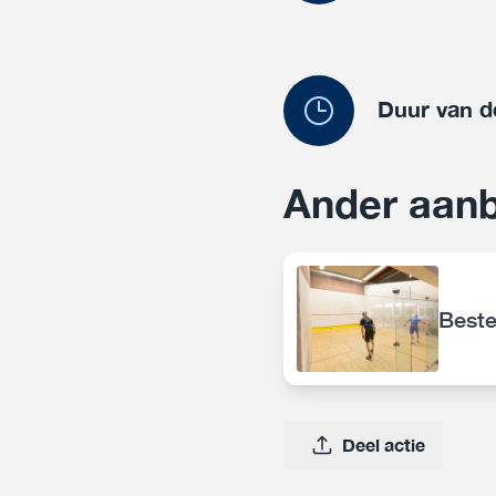
Duur van d
Ander aan
Beste
Deel actie