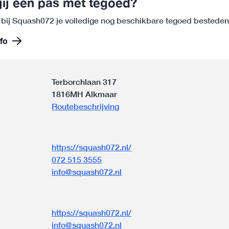
jij een pas met tegoed?
 bij Squash072 je volledige nog beschikbare tegoed besteden
fo
Terborchlaan 317
1816MH Alkmaar
Routebeschrijving
https://squash072.nl/
072 515 3555
info@squash072.nl
n
https://squash072.nl/
info@squash072.nl