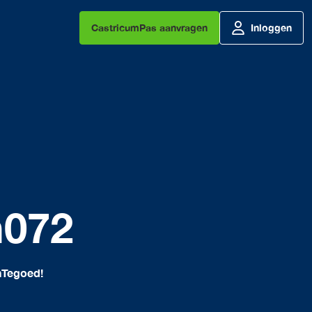
CastricumPas aanvragen
Inloggen
h072
nTegoed!