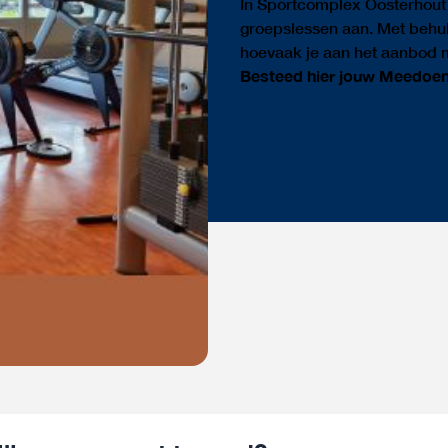
In Sportcomplex Oosterhout 
groepslessen aan. Met behul
hoevaak je aan het aanbod 
Besteed hier jouw Meedoe