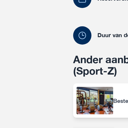
Duur van d
Ander aanb
(Sport-Z)
Beste