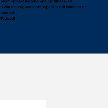
biedt Sport-Z laagdrempelige fitness- en
p van de strippenkaart bepaal je zelf wanneer en
meedoet.
nTegoed!