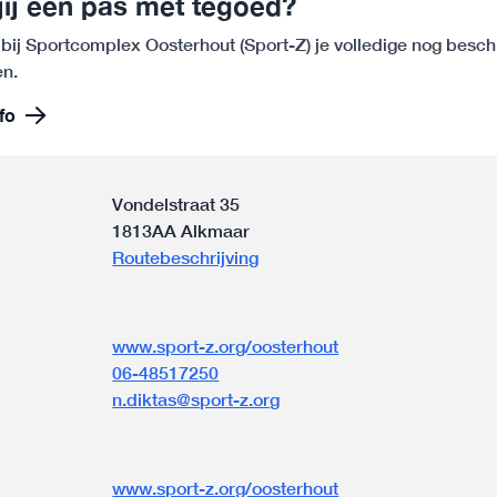
jij een pas met tegoed?
 bij Sportcomplex Oosterhout (Sport-Z) je volledige nog besc
n.
fo
Vondelstraat 35
1813AA Alkmaar
Routebeschrijving
www.sport-z.org/oosterhout
06-48517250
n.diktas@sport-z.org
n
www.sport-z.org/oosterhout