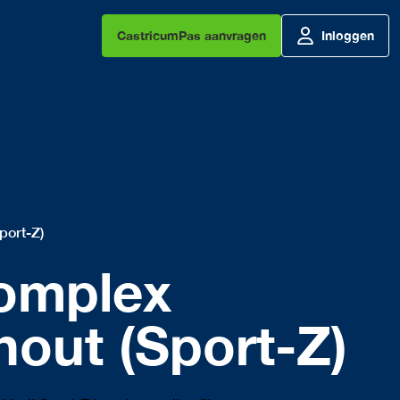
CastricumPas aanvragen
Inloggen
port-Z)
omplex
hout (Sport-Z)