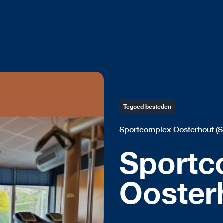
Tegoed besteden
Sportcomplex Oosterhout (S
Sportc
Ooster