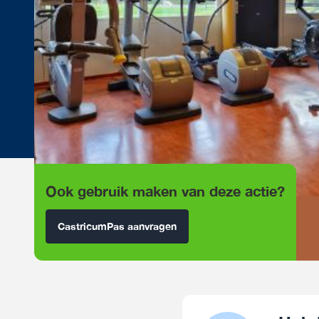
Ook gebruik maken van deze actie?
CastricumPas aanvragen