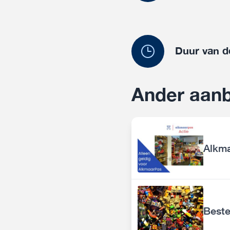
Duur van d
Ander aanb
Alkma
Beste