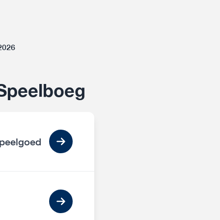
-2026
 Speelboeg
speelgoed