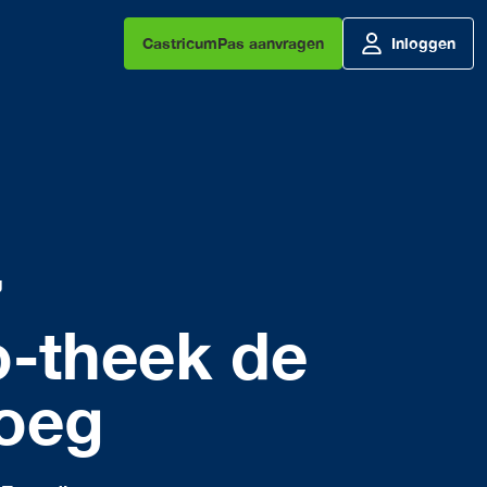
CastricumPas aanvragen
Inloggen
g
o-theek de
oeg