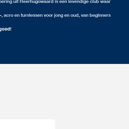
oering uit Heerhugowaard is een levendige club waar
, acro en turnlessen voor jong en oud, van beginners
goed!