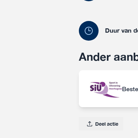
Duur van d
Ander aanb
Beste
Deel actie