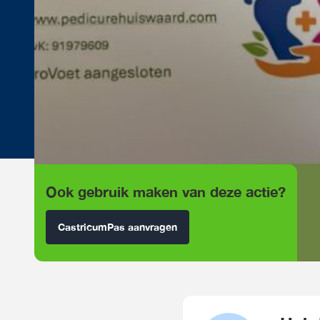
Ook gebruik maken van deze actie?
CastricumPas aanvragen