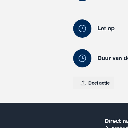
Let op
Duur van d
Deel actie
Direct n
Aanbod