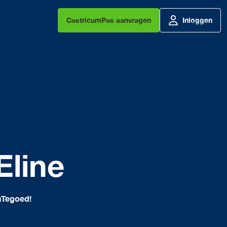
CastricumPas aanvragen
Inloggen
Eline
nTegoed!