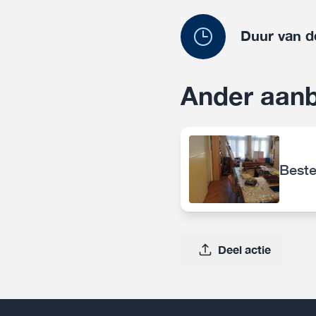
Duur van d
Ander aanb
Beste
Deel actie