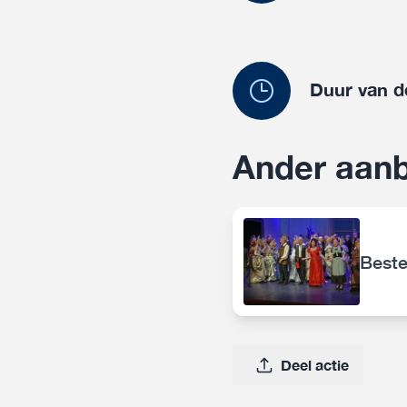
Duur van d
Ander aan
Beste
Deel actie