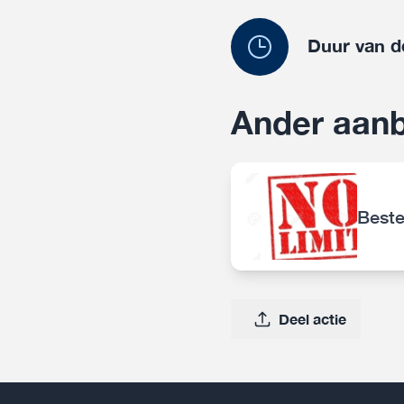
Duur van d
Ander aanb
Beste
Deel actie