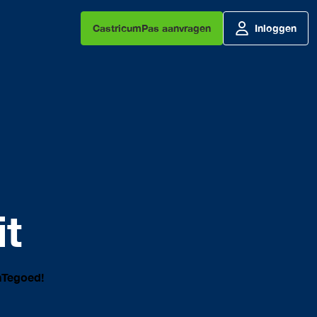
CastricumPas aanvragen
Inloggen
it
nTegoed!