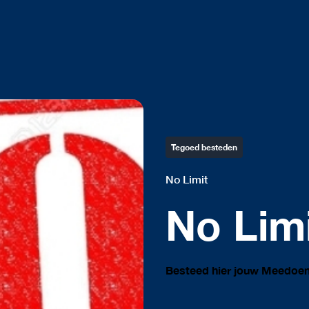
Tegoed besteden
No Limit
No Lim
Besteed hier jouw Meedoe