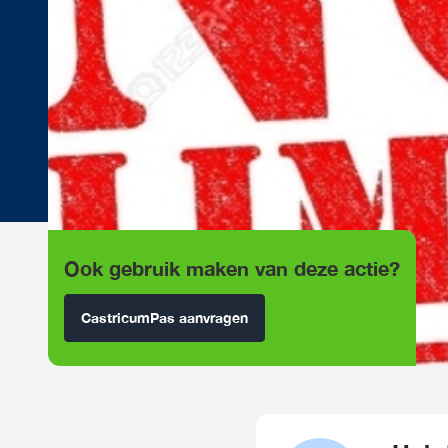
Ook gebruik maken van deze actie?
CastricumPas aanvragen