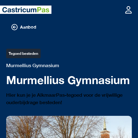
Aanbod
Tegoed besteden
Murmellius Gymnasium
Murmellius Gymnasium
Hier kun je je AlkmaarPas-tegoed voor de vrijwillige
ouderbijdrage besteden!