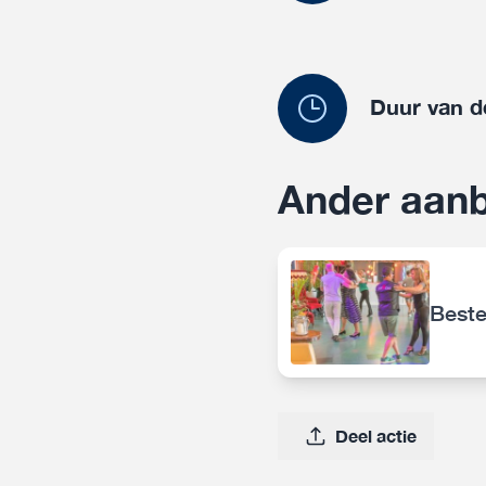
Duur van d
Ander aanb
Beste
Deel actie