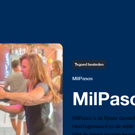
Tegoed besteden
MilPasos
MilPas
MilPasos is de fijnste danss
Heerhugowaard en de wijde
Met de meest ervaren leraren