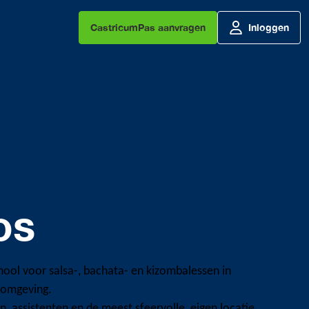
CastricumPas aanvragen
Inloggen
os
chool voor salsa-, bachata- en kizombalessen in
 omgeving.
, assistenten en de meest sfeervolle, eigen locatie.