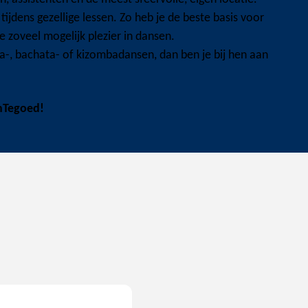
 tijdens gezellige lessen. Zo heb je de beste basis voor
je zoveel mogelijk plezier in dansen.
lsa-, bachata- of kizombadansen, dan ben je bij hen aan
nTegoed!