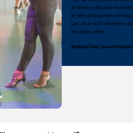
Ze leren je de juiste techniek
je hele danscarrière en krijg 
Dus als je écht wilt leren sa
het juiste adres.
Besteed hier jouw Meedoe