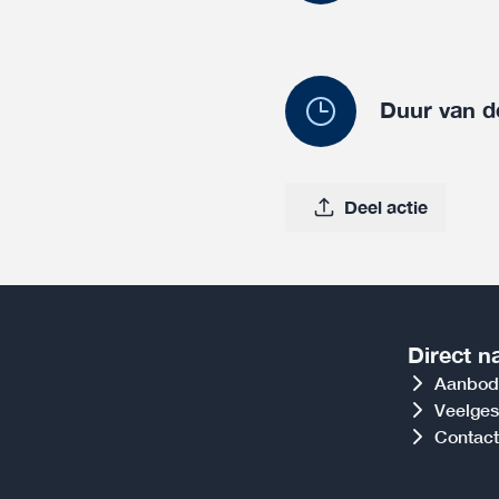
Duur van d
Deel actie
Direct n
Aanbod
Veelges
Contact