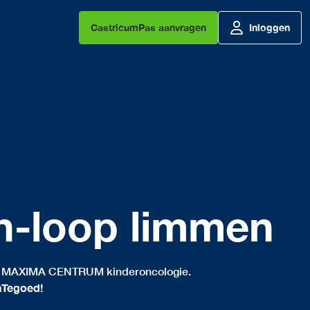
CastricumPas aanvragen
Inloggen
in-loop limmen
ES MAXIMA CENTRUM kinderoncologie.
nTegoed!