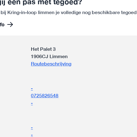
jij een pas met tegoed?
 bij Kring-in-loop limmen je volledige nog beschikbare tegoe
fo
Het Palet 3
1906CJ Limmen
Routebeschrijving
-
0725826548
-
n
-
-