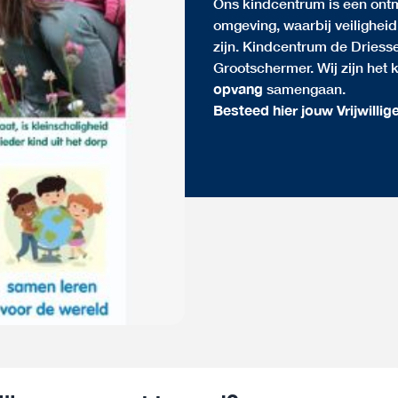
Ons kindcentrum is een ontm
omgeving, waarbij veilighe
zijn. Kindcentrum de Driesse
Grootschermer. Wij zijn het
opvang
samengaan.
Besteed hier jouw Vrijwillig