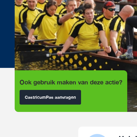
Ook gebruik maken van deze actie?
CastricumPas aanvragen