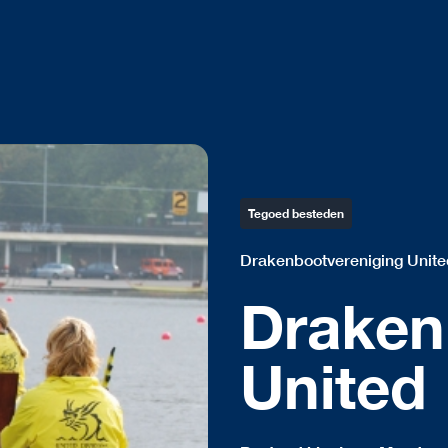
Tegoed besteden
Drakenbootvereniging Unit
Draken
United