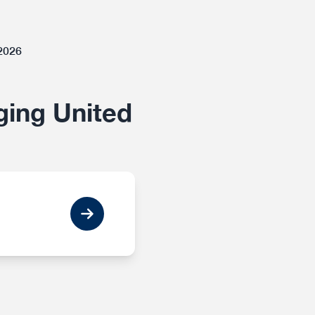
-2026
ing United