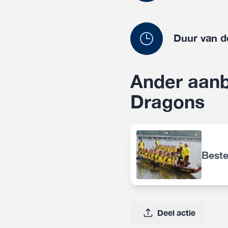
Duur van d
Ander aanb
Dragons
Beste
Deel actie