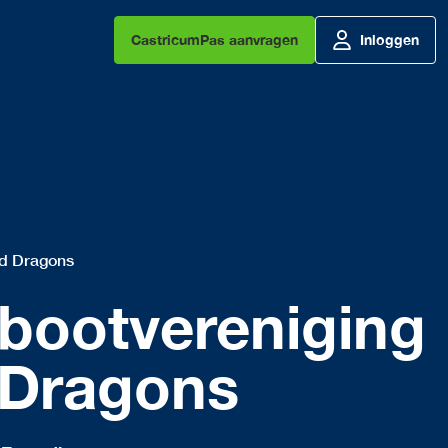
CastricumPas aanvragen
Inloggen
ed Dragons
bootvereniging
 Dragons