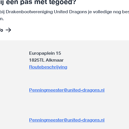
jij een pas met tegoed?
 bij Drakenbootvereniging United Dragons je volledige nog b
n.
fo
Europaplein 15
1825TL Alkmaar
Routebeschrijving
Penningmeester@united-dragons.nl
n
Penningmeester@united-dragons.nl