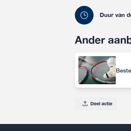
Duur van d
Ander aan
Beste
Deel actie