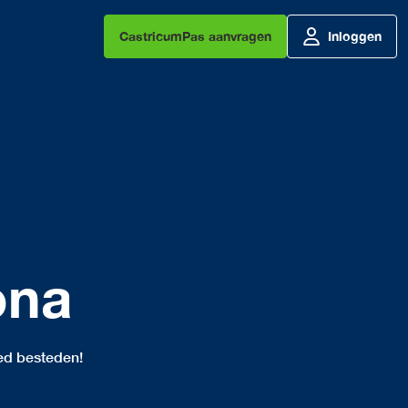
CastricumPas aanvragen
Inloggen
ona
ed besteden!