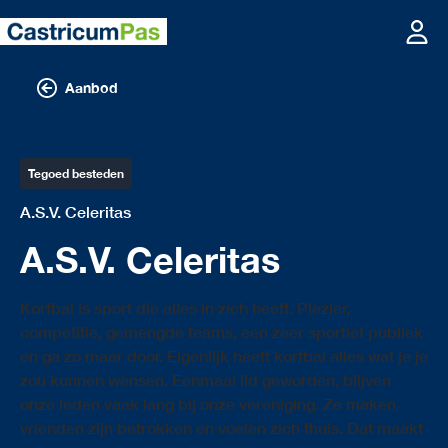
Aanbod
Tegoed besteden
A.S.V. Celeritas
A.S.V. Celeritas
Korfbal is sport die alles in zich heeft. Plezier,
competitie, gemengde teams, een zeer sportief publiek
en ga zo maar door. Eigenlijk heeft korfbal alles wat je je
zou kunnen wensen. Eenmaal lid geworden, blijven
onze leden vaak lang bij onze vereniging. Ze maken
vrienden zijn betrokken en voelen zich thuis. Dat maakt