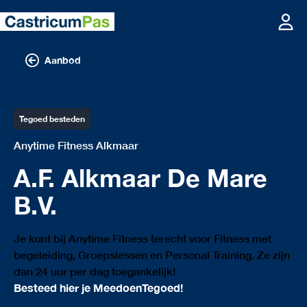
Aanbod
Tegoed besteden
Anytime Fitness Alkmaar
A.F. Alkmaar De Mare
B.V.
Je kunt bij Anytime Fitness terecht voor Fitness met
begeleiding, Groepslessen en Personal Training. Ze zijn
dan 24 uur per dag toegankelijk!
Besteed hier je MeedoenTegoed!