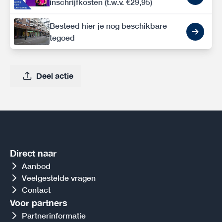
inschrijfkosten (t.w.v. €29,95)
Besteed hier je nog beschikbare
tegoed
Deel actie
Direct naar
Aanbod
Veelgestelde vragen
Contact
Voor partners
Partnerinformatie